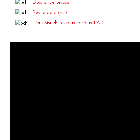
Dossier de presse
Revue de presse
Liens visuels reseaux sociaux FA-Cartons DCP_Le-mandat.pdf