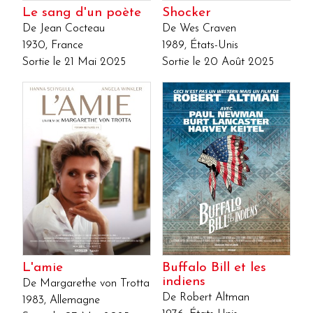
Le sang d'un poète
Shocker
De Jean Cocteau
De Wes Craven
1930, France
1989, États-Unis
Sortie le 21 Mai 2025
Sortie le 20 Août 2025
L'amie
Buffalo Bill et les
indiens
De Margarethe von Trotta
De Robert Altman
1983, Allemagne