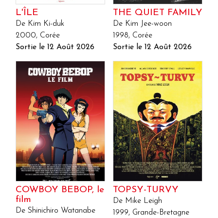
L'ÎLE
THE QUIET FAMILY
De Kim Ki-duk
De Kim Jee-woon
2000, Corée
1998, Corée
Sortie le 12 Août 2026
Sortie le 12 Août 2026
COWBOY BEBOP, le
TOPSY-TURVY
film
De Mike Leigh
De Shinichiro Watanabe
1999, Grande-Bretagne