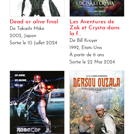
Dead or alive final
Les Aventures de
Zak et Crysta dans
De Takashi Miike
la f...
2002, Japon
De Bill Kroyer
Sortie le 10 Juillet 2024
1992, Etats-Unis
À partir de 6 ans
Sortie le 22 Mai 2024