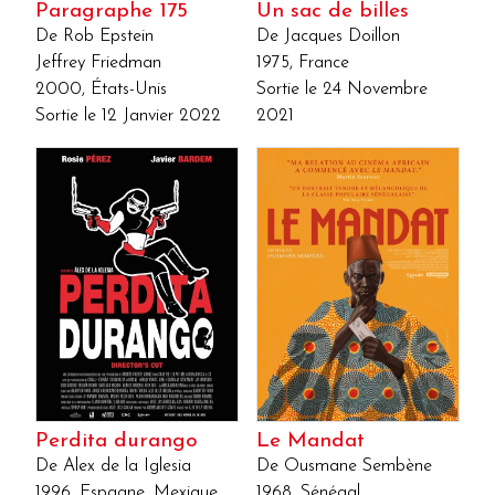
Paragraphe 175
Un sac de billes
De Rob Epstein
De Jacques Doillon
Jeffrey Friedman
1975, France
2000, États-Unis
Sortie le 24 Novembre
Sortie le 12 Janvier 2022
2021
Perdita durango
Le Mandat
De Alex de la Iglesia
De Ousmane Sembène
1996, Espagne, Mexique,
1968, Sénégal