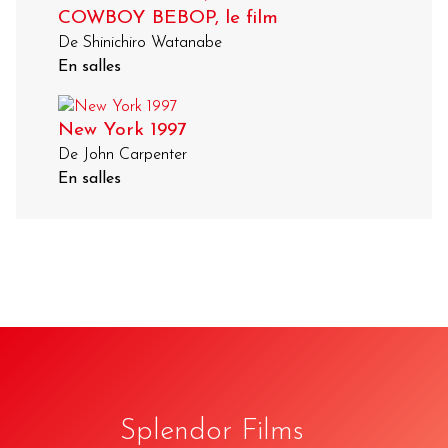
COWBOY BEBOP, le film
De Shinichiro Watanabe
En salles
New York 1997
De John Carpenter
En salles
Splendor Films