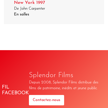
New York 1997
De John Carpenter
En salles
Splendor Films
Depuis 2008, Splendor Films distribue des
FIL
films de patrimoine, inédits et jeune public.
FACEBOOK
Contactez-nous