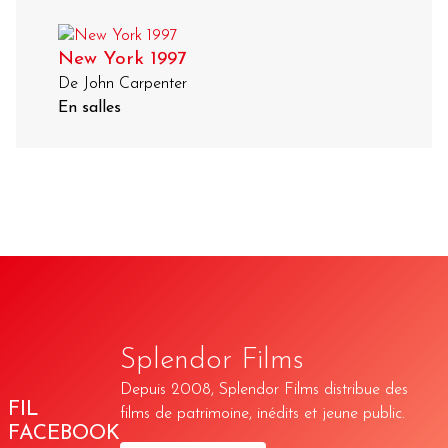
New York 1997
De John Carpenter
En salles
Splendor Films
Depuis 2008, Splendor Films distribue des
FIL
films de patrimoine, inédits et jeune public.
FACEBOOK