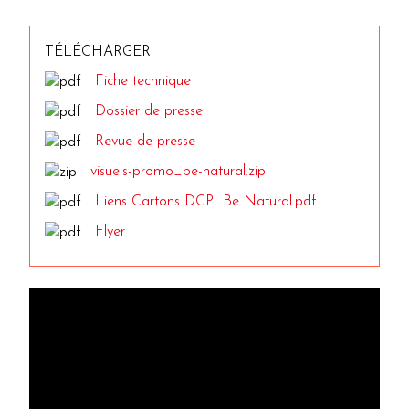
TÉLÉCHARGER
Fiche technique
Dossier de presse
Revue de presse
visuels-promo_be-natural.zip
Liens Cartons DCP_Be Natural.pdf
Flyer