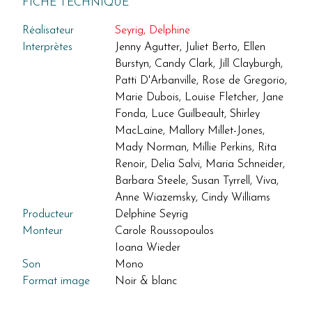
FICHE TECHNIQUE
Réalisateur
Seyrig, Delphine
Interprètes
Jenny Agutter, Juliet Berto, Ellen
Burstyn, Candy Clark, Jill Clayburgh,
Patti D'Arbanville, Rose de Gregorio,
Marie Dubois, Louise Fletcher, Jane
Fonda, Luce Guilbeault, Shirley
MacLaine, Mallory Millet-Jones,
Mady Norman, Millie Perkins, Rita
Renoir, Delia Salvi, Maria Schneider,
Barbara Steele, Susan Tyrrell, Viva,
Anne Wiazemsky, Cindy Williams
Producteur
Delphine Seyrig
Monteur
Carole Roussopoulos
Ioana Wieder
Son
Mono
Format image
Noir & blanc