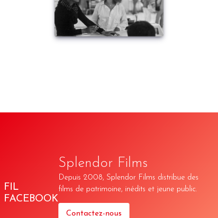
Splendor Films
Depuis 2008, Splendor Films distribue des
FIL
films de patrimoine, inédits et jeune public.
FACEBOOK
Contactez-nous