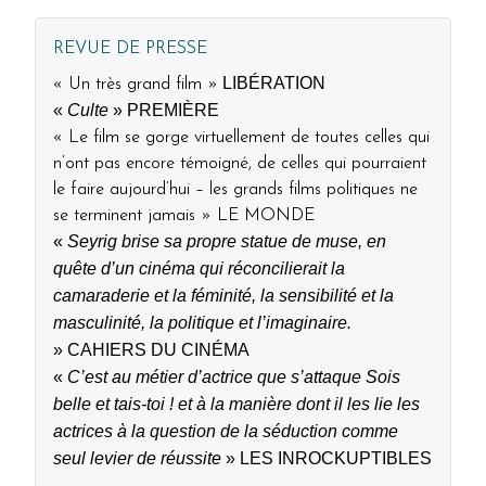
REVUE DE PRESSE
LIBÉRATION
« Un très grand film »
«
Culte
»
PREMIÈRE
« Le film se gorge virtuellement de toutes celles qui
n’ont pas encore témoigné, de celles qui pourraient
le faire aujourd’hui – les grands films politiques ne
se terminent jamais » LE MONDE
«
Seyrig brise sa propre statue de muse, en
quête
d’un cinéma qui réconcilierait la
camaraderie et la féminité,
la sen
sibilité et la
masculinité, la politique et l’imaginaire.
»
CAHIERS DU CINÉMA
«
C
’est au métier d’actrice
que s’attaque
Sois
belle et tais
-
toi
!
et à
la manière dont il les lie
les
act
ric
es
à la question de la séduction
comme
seul levier de réussite
»
L
E
S INROCKUPTIBLES